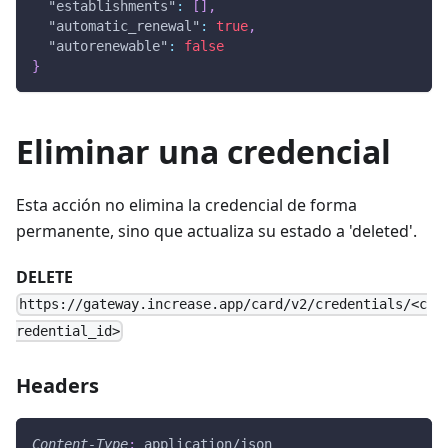
"establishments"
:
[
]
,
"automatic_renewal"
:
true
,
"autorenewable"
:
false
}
Eliminar una credencial
Esta acción no elimina la credencial de forma
permanente, sino que actualiza su estado a 'deleted'.
DELETE
https://gateway.increase.app/card/v2/credentials/<c
redential_id>
Headers
Content-Type
:
application/json