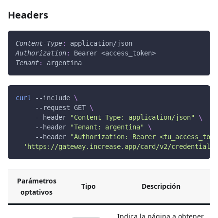
Headers
Content-Type
:
application/json
Authorization
:
Bearer <access_token>
Tenant
:
argentina
curl
 --include 
\
     --request GET 
\
     --header 
"Content-Type: application/json"
\
     --header 
"Tenant: argentina"
\
     --header 
"Authorization: Bearer <tu_access_toke
'https://gateway.increase.app/card/v2/credentials'
Parámetros
Tipo
Descripción
optativos
Indica la página a obtener