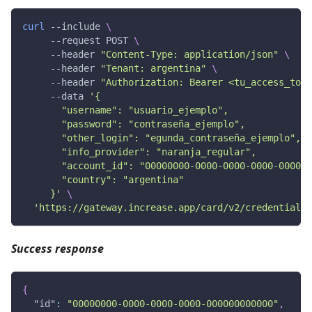
curl
 --include 
\
     --request POST 
\
     --header 
"Content-Type: application/json"
\
     --header 
"Tenant: argentina"
\
     --header 
"Authorization: Bearer <tu_access_toke
     --data 
'{
       "username": "usuario_ejemplo",
       "password": "contraseña_ejemplo",
       "other_login": "egunda_contraseña_ejemplo",
       "info_provider": "naranja_regular",
       "account_id": "00000000-0000-0000-0000-000000
       "country": "argentina"
     }'
\
'https://gateway.increase.app/card/v2/credentials'
Success response
{
"id"
:
"00000000-0000-0000-0000-000000000000"
,