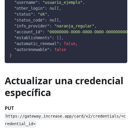
"username"
:
"usuario_ejemplo"
,
"other_login"
:
null
,
"status"
:
"ok"
,
"status_code"
:
null
,
"info_provider"
:
"naranja_regular"
,
"account_id"
:
"00000000-0000-0000-0000-00000000000
"establishments"
:
[
]
,
"automatic_renewal"
:
false
,
"autorenewable"
:
false
}
Actualizar una credencial
específica
PUT
https://gateway.increase.app/card/v2/credentials/<c
redential_id>