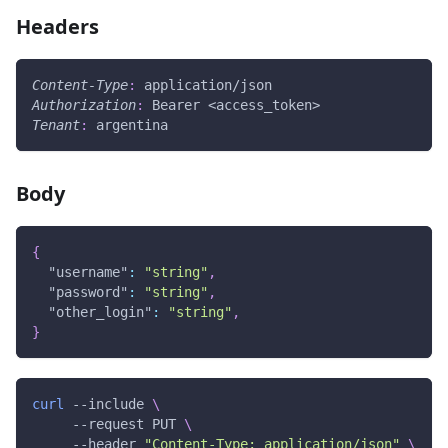
Headers
Content-Type
:
application/json
Authorization
:
Bearer <access_token>
Tenant
:
argentina
Body
{
"username"
:
"string"
,
"password"
:
"string"
,
"other_login"
:
"string"
,
}
curl
 --include 
\
     --request PUT 
\
     --header 
"Content-Type: application/json"
\