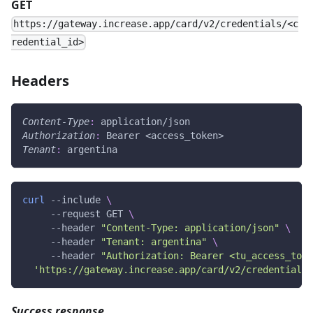
GET
https://gateway.increase.app/card/v2/credentials/<c
redential_id>
Headers
Content-Type
:
application/json
Authorization
:
Bearer <access_token>
Tenant
:
argentina
curl
 --include 
\
     --request GET 
\
     --header 
"Content-Type: application/json"
\
     --header 
"Tenant: argentina"
\
     --header 
"Authorization: Bearer <tu_access_toke
'https://gateway.increase.app/card/v2/credentials/
Success response