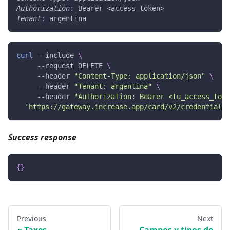
Authorization
:
Bearer <access_token>
Tenant
:
argentina
curl
 --include 
\
     --request DELETE 
\
     --header 
"Content-Type: application/json"
\
     --header 
"Tenant: argentina"
\
     --header 
"Authorization: Bearer <tu_access_toke
'https://gateway.increase.app/card/v2/credentials/
Success response
{
}
Previous
Next
Taxes
Campos y tipos de