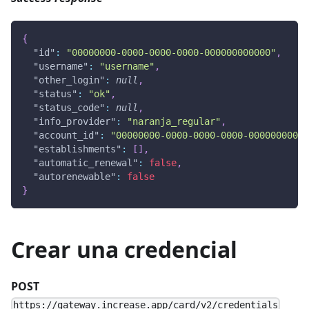
{
"id"
:
"00000000-0000-0000-0000-000000000000"
,
"username"
:
"username"
,
"other_login"
:
null
,
"status"
:
"ok"
,
"status_code"
:
null
,
"info_provider"
:
"naranja_regular"
,
"account_id"
:
"00000000-0000-0000-0000-00000000000
"establishments"
:
[
]
,
"automatic_renewal"
:
false
,
"autorenewable"
:
false
}
Crear una credencial
POST
https://gateway.increase.app/card/v2/credentials