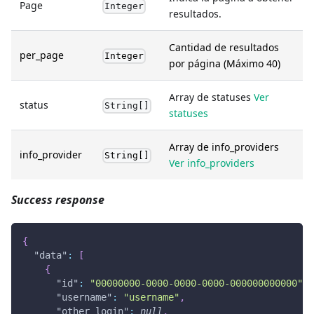
Page
Integer
resultados.
Cantidad de resultados
per_page
Integer
por página (Máximo 40)
Array de statuses
Ver
status
String[]
statuses
Array de info_providers
info_provider
String[]
Ver info_providers
Success response
{
"data"
:
[
{
"id"
:
"00000000-0000-0000-0000-000000000000"
,
"username"
:
"username"
,
"other_login"
:
null
,