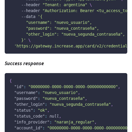
     --header 
"Tenant: argentina"
\
     --header 
"Authorization: Bearer <tu_access_toke
     --data 
'{
       "username": "nuevo_usuario",
       "password": "nueva_contraseña",
       "other_login": "nueva_segunda_contraseña",
     }'
\
'https://gateway.increase.app/card/v2/credentials/
Success response
{
"id"
:
"00000000-0000-0000-0000-000000000000"
,
"username"
:
"nuevo_usuario"
,
"password"
:
"nueva_contraseña"
,
"other_login"
:
"nueva_segunda_contraseña"
,
"status"
:
"ok"
,
"status_code"
:
null
,
"info_provider"
:
"naranja_regular"
,
"account_id"
:
"00000000-0000-0000-0000-00000000000