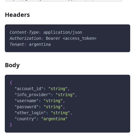
Headers
Content-Type
:
application/json
Authorization
:
Bearer <access_token>
Tenant
:
argentina
Body
{
"account_id"
:
"string"
,
"info_provider"
:
"string"
,
"username"
:
"string"
,
"password"
:
"string"
,
"other_login"
:
"string"
,
"country"
:
"argentina"
}