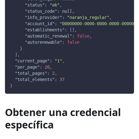
"status"
:
"ok"
,
"status_code"
:
null
,
"info_provider"
:
"naranja_regular"
,
"account_id"
:
"00000000-0000-0000-0000-0000000
"establishments"
:
[
]
,
"automatic_renewal"
:
false
,
"autorenewable"
:
false
}
]
,
"current_page"
:
"1"
,
"per_page"
:
20
,
"total_pages"
:
2
,
"total_elements"
:
37
}
Obtener una credencial
específica